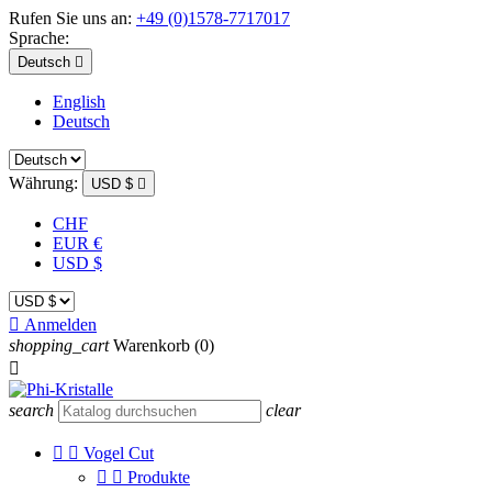
Rufen Sie uns an:
+49 (0)1578-7717017
Sprache:
Deutsch

English
Deutsch
Währung:
USD $

CHF
EUR €
USD $

Anmelden
shopping_cart
Warenkorb
(0)

search
clear


Vogel Cut


Produkte