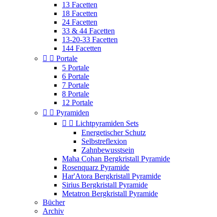
13 Facetten
18 Facetten
24 Facetten
33 & 44 Facetten
13-20-33 Facetten
144 Facetten


Portale
5 Portale
6 Portale
7 Portale
8 Portale
12 Portale


Pyramiden


Lichtpyramiden Sets
Energetischer Schutz
Selbstreflexion
Zahnbewusstsein
Maha Cohan Bergkristall Pyramide
Rosenquarz Pyramide
Har'Atora Bergkristall Pyramide
Sirius Bergkristall Pyramide
Metatron Bergkristall Pyramide
Bücher
Archiv