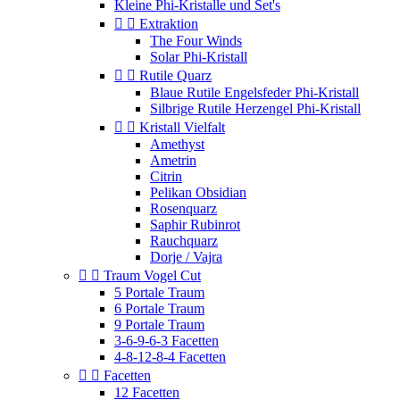
Kleine Phi-Kristalle und Set's


Extraktion
The Four Winds
Solar Phi-Kristall


Rutile Quarz
Blaue Rutile Engelsfeder Phi-Kristall
Silbrige Rutile Herzengel Phi-Kristall


Kristall Vielfalt
Amethyst
Ametrin
Citrin
Pelikan Obsidian
Rosenquarz
Saphir Rubinrot
Rauchquarz
Dorje / Vajra


Traum Vogel Cut
5 Portale Traum
6 Portale Traum
9 Portale Traum
3-6-9-6-3 Facetten
4-8-12-8-4 Facetten


Facetten
12 Facetten