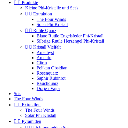


Produkte
Kleine Phi-Kristalle und Set's


Extraktion
The Four Winds
Solar Phi-Kristall


Rutile Quarz
Blaue Rutile Engelsfeder Phi-Kristall
Silbrige Rutile Herzengel Phi-Kristall


Kristall Vielfalt
Amethyst
Ametrin
Citrin
Pelikan Obsidian
Rosenquarz
Saphir Rubinrot
Rauchquarz
Dorje / Vajra
Sets
The Four Winds


Extraktion
The Four Winds
Solar Phi-Kristall


Pyramiden


Lichtpyramiden Sets