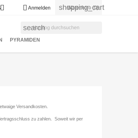
shopping_cart


Warenkorb
(0)
$
Anmelden
search
N
PYRAMIDEN
 etwaige Versandkosten.
Vertragsschluss zu zahlen. Soweit wir per