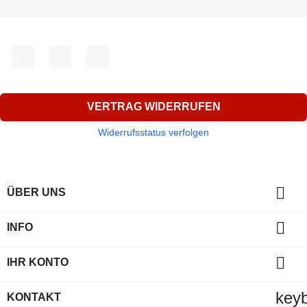
Facebook
YouTube
Instagram
VERTRAG WIDERRUFEN
Widerrufsstatus verfolgen

ÜBER UNS

INFO

IHR KONTO
key
KONTAKT