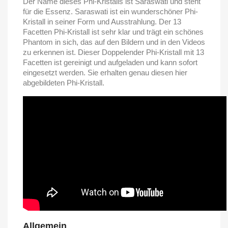
Der Name dieses Phi-Kristalls ist Saraswati und steht
für die Essenz. Saraswati ist ein wunderschöner Phi-
Kristall in seiner Form und Ausstrahlung. Der 13
Facetten Phi-Kristall ist sehr klar und trägt ein schönes
Phantom in sich, das auf den Bildern und in den Videos
zu erkennen ist. Dieser Doppelender Phi-Kristall mit 13
Facetten ist gereinigt und aufgeladen und kann sofort
eingesetzt werden. Sie erhalten genau diesen hier
abgebildeten Phi-Kristall.
Allgemein