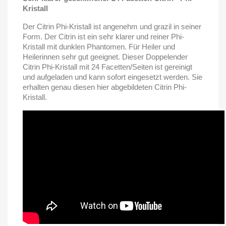
Kristall
Der Citrin Phi-Kristall ist angenehm und grazil in seiner
Form. Der Citrin ist ein sehr klarer und reiner Phi-
Kristall mit dunklen Phantomen. Für Heiler und
Heilerinnen sehr gut geeignet. Dieser Doppelender
Citrin Phi-Kristall mit 24 Facetten/Seiten ist gereinigt
und aufgeladen und kann sofort eingesetzt werden. Sie
erhalten genau diesen hier abgebildeten Citrin Phi-
Kristall.