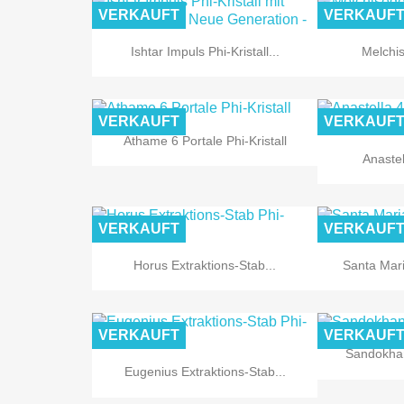
VERKAUFT
VERKAUF

Vorschau
Ishtar Impuls Phi-Kristall...
Melchis
VERKAUFT
VERKAUF

Vorschau
Athame 6 Portale Phi-Kristall
Anastel
VERKAUFT
VERKAUF

Vorschau
Horus Extraktions-Stab...
Santa Mari
VERKAUFT
VERKAUF
Sandokhan

Vorschau
Eugenius Extraktions-Stab...