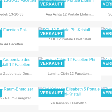
T
VERKAUFT
VER


Vorschau
Vorschau
edek 13-20-33...
Ana Ashta 12 Portale Elohim...
So
T
VERKAUFT
VER

Vorschau
SOL 12 Portale Phi-Kristall

Vorschau
la 44 Facetten...
T
VERKAUFT
VER


Vorschau
Vorschau
a Zauberstab Des...
Lumina Citrin 12 Facetten...
T
VERKAUFT
VER

Vorschau
 - Raum-Energizer

Vorschau
Sisi Kaiserin Elisabeth 5...