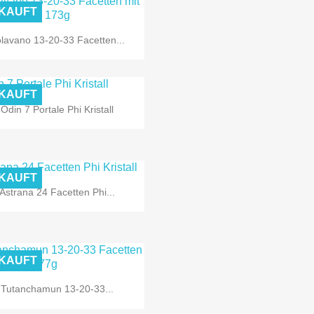
KAUFT

Vorschau
lavano 13-20-33 Facetten...
KAUFT

Vorschau
Odin 7 Portale Phi Kristall
KAUFT

Vorschau
Astrana 24 Facetten Phi...
KAUFT

Vorschau
Tutanchamun 13-20-33...