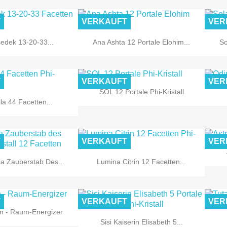
T
VERKAUFT
VER


Vorschau
Vorschau
edek 13-20-33...
Ana Ashta 12 Portale Elohim...
So
T
VERKAUFT
VER

Vorschau
SOL 12 Portale Phi-Kristall

Vorschau
la 44 Facetten...
T
VERKAUFT
VER


Vorschau
Vorschau
a Zauberstab Des...
Lumina Citrin 12 Facetten...
T
VERKAUFT
VER

Vorschau
 - Raum-Energizer

Vorschau
Sisi Kaiserin Elisabeth 5...