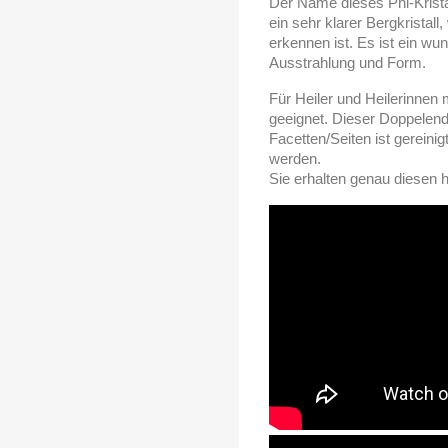
Der Name dieses Phi-Kristall
ein sehr klarer Bergkristall
erkennen ist. Es ist ein wun
Ausstrahlung und Form.
Für Heiler und Heilerinnen
geeignet. Dieser Doppelende
Facetten/Seiten ist gereini
werden.
Sie erhalten genau diesen hi