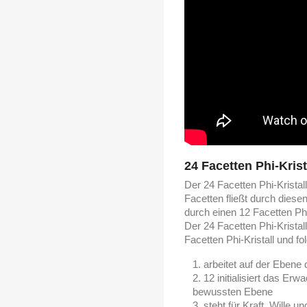
24 Facetten Phi-Krist
Der 24 Facetten Phi-Kristall
Facetten fließt durch diesen
durch einen 12 Facetten Phi-
Der 24 Facetten Phi-Kristall
Facetten Phi-Kristall und fo
arbeitet auf der Ebene
12 initialisiert das E
bewussten Ebene
steht für Kraft, Wille 