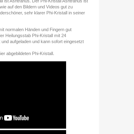
 ist Ashtranus. Der Phi-Kristall Ashtranus ist
, wie auf den Bildern und Videos gut zu
derschöner, sehr klarer Phi-Kristall in seiner
 mit normalen Händen und Fingern gut
r Heilungsstab Phi-Kristall mit 24
gt und aufgeladen und kann sofort eingesetzt
er abgebildeten Phi-Kristall.