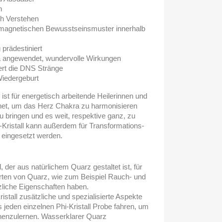
n
h Verstehen
tromagnetischen Bewusstseinsmuster innerhalb
 prädestiniert
ra angewendet, wundervolle Wirkungen
iert die DNS Stränge
 Wiedergeburt
 ist für energetisch arbeitende Heilerinnen und
gnet, um das Herz Chakra zu harmonisieren
u bringen und es weit, respektive ganz, zu
-Kristall kann außerdem für Transformations-
eingesetzt werden.
l, der aus natürlichem Quarz gestaltet ist, für
e Arten von Quarz, wie zum Beispiel Rauch- und
zliche Eigenschaften haben.
ristall zusätzliche und spezialisierte Aspekte
jeden einzelnen Phi-Kristall Probe fahren, um
nnenzulernen. Wasserklarer Quarz