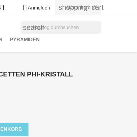
shopping_cart


Warenkorb
(0)
$
Anmelden
search
N
PYRAMIDEN
CETTEN PHI-KRISTALL
RENKORB