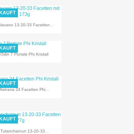
KAUFT

Vorschau
lavano 13-20-33 Facetten...
KAUFT

Vorschau
Odin 7 Portale Phi Kristall
KAUFT

Vorschau
Astrana 24 Facetten Phi...
KAUFT

Vorschau
Tutanchamun 13-20-33...