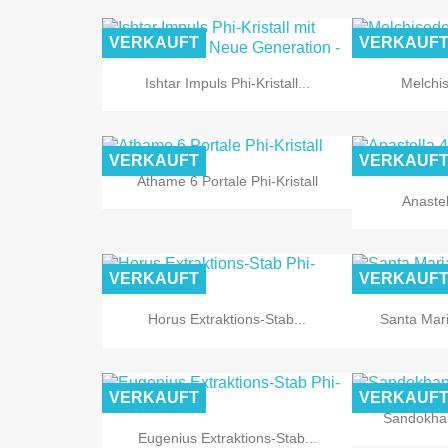
VERKAUFT
VERKAUF

Vorschau
Ishtar Impuls Phi-Kristall...
Melchis
VERKAUFT
VERKAUF

Vorschau
Athame 6 Portale Phi-Kristall
Anastel
VERKAUFT
VERKAUF

Vorschau
Horus Extraktions-Stab...
Santa Mari
VERKAUFT
VERKAUF
Sandokhan

Vorschau
Eugenius Extraktions-Stab...