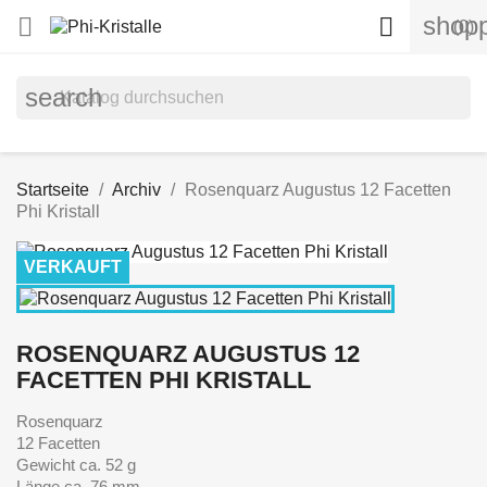
shopp


(0)
search
Startseite
Archiv
Rosenquarz Augustus 12 Facetten
Phi Kristall
VERKAUFT
ROSENQUARZ AUGUSTUS 12
FACETTEN PHI KRISTALL
Rosenquarz
12 Facetten
Gewicht ca. 52 g
Länge ca. 76 mm