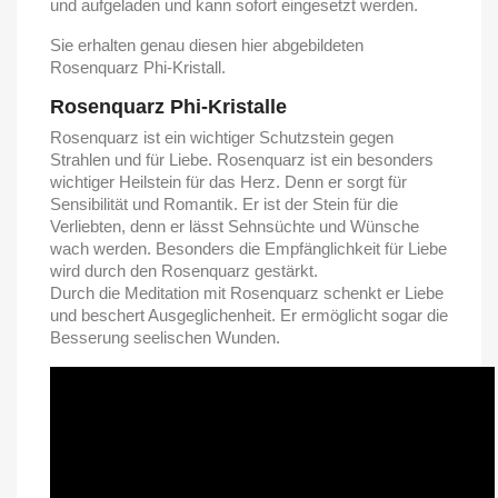
und aufgeladen und kann sofort eingesetzt werden.
Sie erhalten genau diesen hier abgebildeten
Rosenquarz Phi-Kristall.
Rosenquarz Phi-Kristalle
Rosenquarz ist ein wichtiger Schutzstein gegen
Strahlen und für Liebe. Rosenquarz ist ein besonders
wichtiger Heilstein für das Herz. Denn er sorgt für
Sensibilität und Romantik. Er ist der Stein für die
Verliebten, denn er lässt Sehnsüchte und Wünsche
wach werden. Besonders die Empfänglichkeit für Liebe
wird durch den Rosenquarz gestärkt.
Durch die Meditation mit Rosenquarz schenkt er Liebe
und beschert Ausgeglichenheit. Er ermöglicht sogar die
Besserung seelischen Wunden.