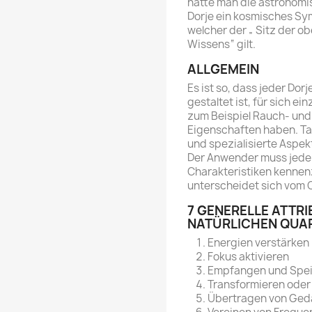
hatte man die astronomis
Dorje ein kosmisches Sym
welcher der „ Sitz der ob
Wissens“ gilt.
ALLGEMEIN
Es ist so, dass jeder Dor
gestaltet ist, für sich ei
zum Beispiel Rauch- und 
Eigenschaften haben. Ta
und spezialisierte Aspek
Der Anwender muss jeden
Charakteristiken kennen
unterscheidet sich vom 
7 GENERELLE ATTR
NATÜRLICHEN QUA
Energien verstärken
Fokus aktivieren
Empfangen und Spei
Transformieren oder
Übertragen von Ged