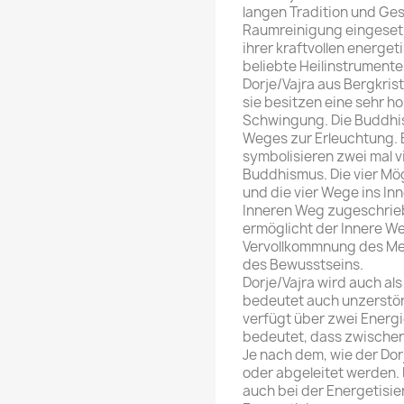
langen Tradition und Ges
Raumreinigung eingesetzt
ihrer kraftvollen energe
beliebte Heilinstrumente
Dorje/Vajra aus Bergkris
sie besitzen eine sehr h
Schwingung. Die Buddhis
Weges zur Erleuchtung. 
symbolisieren zwei mal 
Buddhismus. Die vier Mög
und die vier Wege ins I
Inneren Weg zugeschrie
ermöglicht der Innere W
Vervollkommnung des Men
des Bewusstseins.
Dorje/Vajra wird auch al
bedeutet auch unzerstör
verfügt über zwei Energie
bedeutet, dass zwischen
Je nach dem, wie der Dor
oder abgeleitet werden. 
auch bei der Energetisi