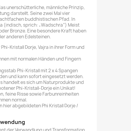
das unerschütterliche, männliche Prinzip,
ung darstellt. Seine zwei Mal vier
achtfachen buddhistischen Pfad. In
ra (indisch, sprich: „Wadschra“) Meist
 oder Bronze. Eine besondere Kraft haben
oder anderen Edelsteinen.
hi-Kristall Dorje, Vajra in ihrer Form und
erinnen mit normalen Händen und Fingern
ungsstab Phi-Kristall mit 2 x 4 Spangen
aden und kann sofort eingesetzt werden.
ras handelt es sich um Naturprodukte und
botener Phi-Kristall-Dorje ein Unikat!
en, feine Risse sowie Farbunreinheiten
ommen normal.
 hier abgebildeten Phi Kristall Dorje /
Anwendung
dient der Verwandlung und Transformation.