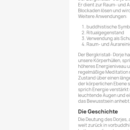
Er dient zur Raum- und 
Blockaden lösen und wird
Weitere Anwendungen:
buddhistische Symb
Ritualgegenstand
Verwendung als Sch
Raum- und Aurareini
Der Bergkristall- Dorje 
unsere Körperhüllen, spr
höheres Energieniveau un
regelmäßige Meditation m
Zustand über einen länge
der körperlichen Ebene s
sprich Energie verstärkt
leuchtende Augen und ei
das Bewusstsein anhebt
Die Geschichte
Die Deutung des Dorjes, 
weit zurück in vorbuddh