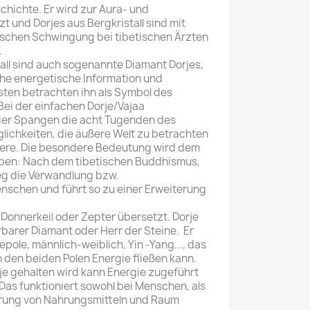
chichte. Er wird zur Aura- und
 und Dorjes aus Bergkristall sind mit
tischen Schwingung bei tibetischen Ärzten
.
tall sind auch sogenannte Diamant Dorjes,
ohe energetische Information und
ten betrachten ihn als Symbol des
Bei der einfachen Dorje/Vajaa
vier Spangen die acht Tugenden des
lichkeiten, die äußere Welt zu betrachten
nnere. Die besondere Bedeutung wird dem
ben: Nach dem tibetischen Buddhismus,
eg die Verwandlung bzw.
schen und führt so zu einer Erweiterung
s Donnerkeil oder Zepter übersetzt. Dorje
barer Diamant oder Herr der Steine. Er
pole, männlich-weiblich, Yin -Yang..., das
 den beiden Polen Energie fließen kann.
je gehalten wird kann Energie zugeführt
Das funktioniert sowohl bei Menschen, als
erung von Nahrungsmitteln und Raum