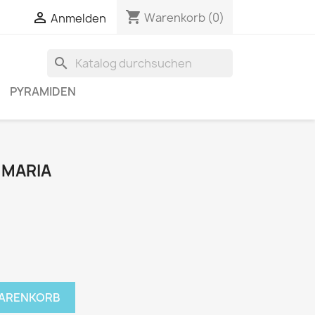
shopping_cart


Warenkorb
(0)
Anmelden
search
PYRAMIDEN
 MARIA
WARENKORB