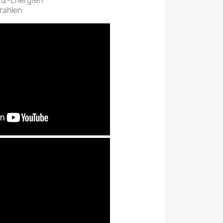
nz-Energien
rahlen