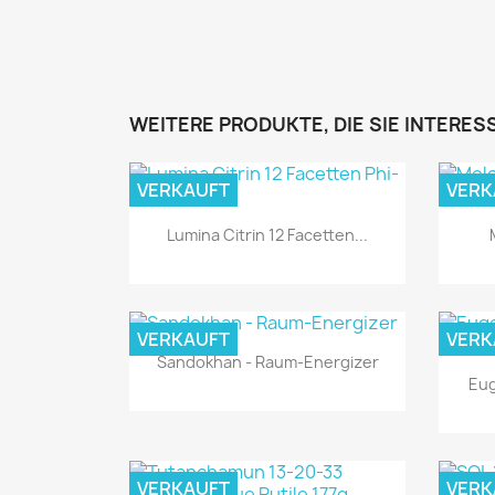
WEITERE PRODUKTE, DIE SIE INTERE
VERKAUFT
VERK
Lumina Citrin 12 Facetten...
VERKAUFT
VERK
Sandokhan - Raum-Energizer
Eug
Vorschau

VERKAUFT
VERK