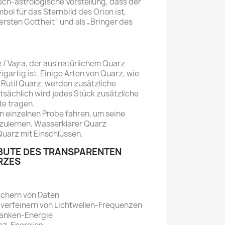
ch-astrologische Vorstellung, dass der
bol für das Sternbild des Orion ist,
ersten Gottheit“ und als „Bringer des
je / Vajra, der aus natürlichem Quarz
nzigartig ist. Einige Arten von Quarz, wie
Rutil Quarz, werden zusätzliche
tsächlich wird jedes Stück zusätzliche
te tragen.
 einzelnen Probe fahren, um seine
zulernen. Wasserklarer Quarz
Quarz mit Einschlüssen.
IBUTE DES TRANSPARENTEN
RZES
chern von Daten
 verfeinern von Lichtwellen-Frequenzen
anken-Energie