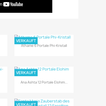
VERKAUFT
Athame 6 Portale Phi-Kristall
VERKAUFT
Ana Ashta 12 Portale Elohim...
Vorschau

VERKAUFT