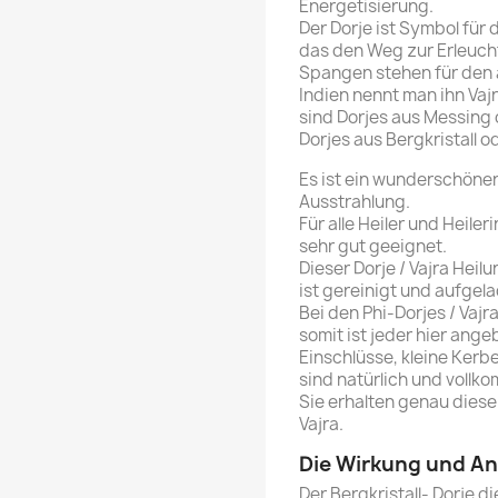
Energetisierung.
Der Dorje ist Symbol für 
das den Weg zur Erleucht
Spangen stehen für den 
Indien nennt man ihn Vaj
sind Dorjes aus Messing
Dorjes aus Bergkristall 
Es ist ein wunderschöner P
Ausstrahlung.
Für alle Heiler und Heil
sehr gut geeignet.
Dieser Dorje / Vajra Heil
ist gereinigt und aufgel
Bei den Phi-Dorjes / Vaj
somit ist jeder hier ange
Einschlüsse, kleine Kerb
sind natürlich und vollk
Sie erhalten genau diesen
Vajra.
Die Wirkung und 
Der Bergkristall- Dorje 