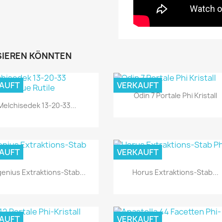
SSIEREN KÖNNTEN
AUFT
VERKAUFT
Odin 7 Portale Phi Kristall
Melchisedek 13-20-33...
AUFT
VERKAUFT
enius Extraktions-Stab...
Horus Extraktions-Stab...
Vorschau
Vorschau


AUFT
VERKAUFT