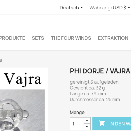

Deutsch
Währung:
USD $
PRODUKTE
SETS
THE FOUR WINDS
EXTRAKTION
a
PHI DORJE / VAJRA
gereinigt & aufgeladen
Gewicht ca. 32 g
Länge ca. 79 mm
Durchmesser ca. 25 mm
Menge

IN DEN 