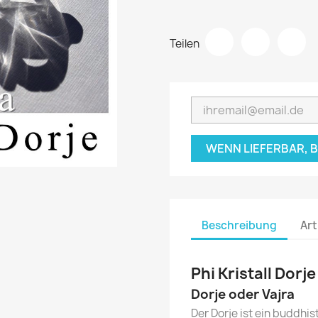
Teilen
WENN LIEFERBAR, 
Beschreibung
Art
Phi Kristall Dorje
Dorje oder Vajra
Der Dorje ist ein buddhis