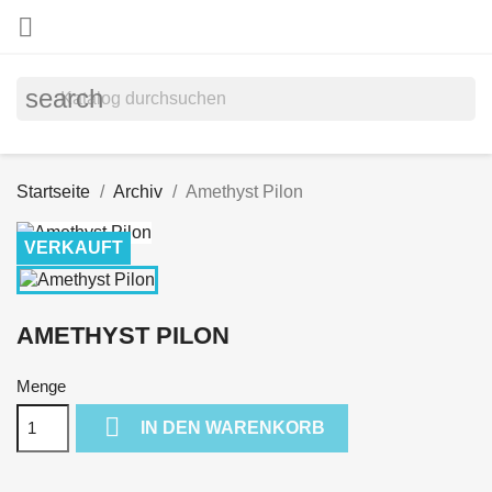

search
Startseite
Archiv
Amethyst Pilon
VERKAUFT
AMETHYST PILON
Menge

IN DEN WARENKORB