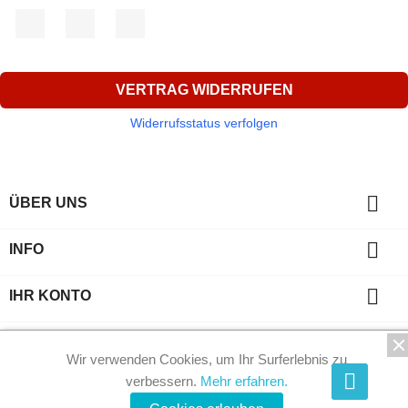
Facebook
YouTube
Instagram
VERTRAG WIDERRUFEN
Widerrufsstatus verfolgen

ÜBER UNS

INFO

IHR KONTO
key
KONTAKT
Wir verwenden Cookies, um Ihr Surferlebnis zu
© 2026 - Phi-Kristalle by Shop-Software von PrestaShop™
verbessern.
Mehr erfahren.