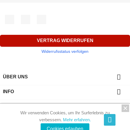
Facebook
YouTube
Instagram
VERTRAG WIDERRUFEN
Widerrufsstatus verfolgen

ÜBER UNS

INFO

IHR KONTO
Wir verwenden Cookies, um Ihr Surferlebnis zu
verbessern.
Mehr erfahren.
key
KONTAKT
Cookies erlauben